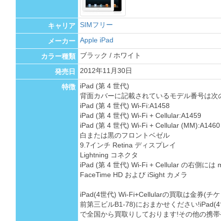
SIMフリー
キャリア
Apple iPad
メーカー
ブラック / ホワイト
カラー種類
2012年11月30日
発売日
iPad (第 4 世代)
特徴
背面カバーに記載されているモデル番号は次
iPad (第 4 世代) Wi-Fi:A1458
iPad (第 4 世代) Wi-Fi + Cellular:A1459
iPad (第 4 世代) Wi-Fi + Cellular (MM):A1460
白または黒のフロントベゼル
9.7インチ Retina ディスプレイ
Lightning コネクタ
iPad (第 4 世代) Wi-Fi + Cellular の右
FaceTime HD および iSight カメラ
iPad(4世代) Wi-Fi+Cellularの買取は
前第三ビルB1-78)におまかせください!iPad(4世代
で全国から買取りしております!その他の携帯