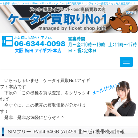
中古携帯・白ロム・スマホ・iPhone・iPad・iPod・タブレットPC高価買取！オンラインで一発査定！もちろん査定無料！！
Toggl
naviga
いらっしゃいませ！ケータイ買取No1アイギ
フト本店です！
下段の「この機種を買取査定」をクリックす
れば
今すぐに、この携帯の買取価格が分かりま
す！
是非、是非お気軽にどうぞ＾＾
SIMフリー iPad4 64GB (A1459 北米版) 携帯機種情報