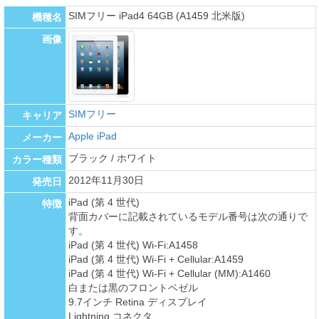
SIMフリー iPad4 64GB (A1459 北米版)
機種名
画像
SIMフリー
キャリア
Apple iPad
メーカー
ブラック / ホワイト
カラー種類
2012年11月30日
発売日
iPad (第 4 世代)
特徴
背面カバーに記載されているモデル番号は次の通りで
す。
iPad (第 4 世代) Wi-Fi:A1458
iPad (第 4 世代) Wi-Fi + Cellular:A1459
iPad (第 4 世代) Wi-Fi + Cellular (MM):A1460
白または黒のフロントベゼル
9.7インチ Retina ディスプレイ
Lightning コネクタ