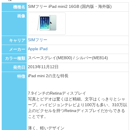
SIMフリー iPad mini2 16GB (国内版・海外版)
機種名
画像
SIMフリー
キャリア
Apple iPad
メーカー
スペースグレイ(ME800) / シルバー(ME814)
カラー種類
2013年11月12日
発売日
iPad mini 2の主な特長
特徴
7.9インチのRetinaディスプレイ
写真とビデオは驚くほど精細。文字はくっきりとシャ
ープ。ハイビジョンテレビより100万も多い、310万以
上のピクセルを持つRetinaディスプレイだからできる
ことです。
薄く、軽いデザイン