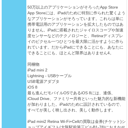
50万以上のアプリケーションがそろったApp Store
App Storeには、iPadのために特別に作られた驚くよう
なアプリケーションがそろっています。これらは単に
携帯電話用のアプリケーションを拡大したものではあ
りません。iPadに搭載されたジャイロスコープや加速
度センサーなどのテクノロジーと、Retinaディスプレ
イのピクセル一つひとつを最大限に活かすように作ら
れています。だからiPadにできることにも、あなたに
できることにも、ほとんど限界はありません4。
同梱物
iPad mini 2
Lightning - USBケーブル
USB電源アダプタ
iOS 8
最も進んだモバイルOSであるiOS 8には、連係、
iCloud Drive、ファミリー共有といった魅力的な新機能
が加わりました。iPadのために設計されているので、
すべてが美しく映し出され、美しく動作します。
iPad mini2 Retina Wi-Fi+Cellの買取は金券(チケット)シ
ョップアイギフト(大阪駅前第三ビルB1-78)におまかせ