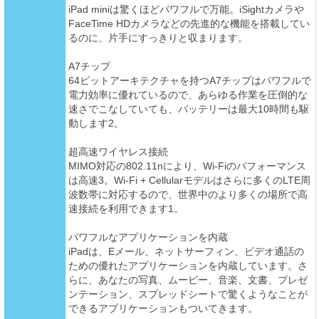
iPad miniは驚くほどパワフルで万能。iSightカメラや
FaceTime HDカメラなどの先進的な機能を搭載してい
るのに、片手にすっきりと収まります。
A7チップ
64ビットアーキテクチャを持つA7チップはパワフルで
電力効率に優れているので、あらゆる作業を圧倒的な
速さでこなしていても、バッテリーは最大10時間も駆
動します2。
超高速ワイヤレス接続
MIMO対応の802.11nにより、Wi-Fiのパフォーマンス
は高速3。Wi-Fi + Cellularモデルはさらに多くのLTE周
波数帯に対応するので、世界中のより多くの場所で高
速接続を利用できます1。
パワフルなアプリケーションを内蔵
iPadは、Eメール、ネットサーフィン、ビデオ通話の
ための優れたアプリケーションを内蔵しています。さ
らに、あなたの写真、ムービー、音楽、文書、プレゼ
ンテーション、スプレッドシートで驚くようなことが
できるアプリケーションもついてきます。