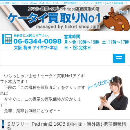
中古携帯・白ロム・スマホ・iPhone・iPad・iPod・タブレットPC高価買取！オンラインで一発査定！もちろん査定無料！！
Toggl
naviga
いらっしゃいませ！ケータイ買取No1アイギ
フト本店です！
下段の「この機種を買取査定」をクリックす
れば
今すぐに、この携帯の買取価格が分かりま
す！
是非、是非お気軽にどうぞ＾＾
SIMフリー iPad mini2 16GB (国内版・海外版) 携帯機種情
報