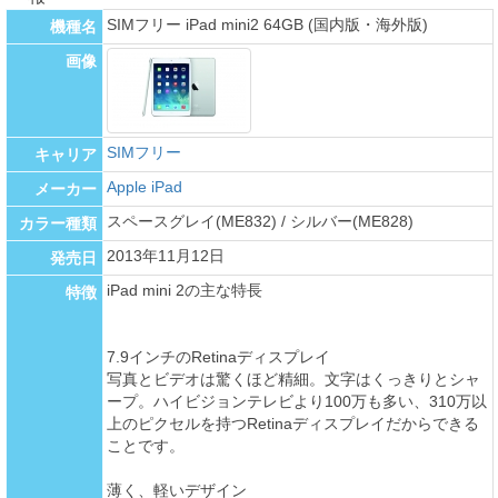
SIMフリー iPad mini2 64GB (国内版・海外版)
機種名
画像
SIMフリー
キャリア
Apple iPad
メーカー
スペースグレイ(ME832) / シルバー(ME828)
カラー種類
2013年11月12日
発売日
iPad mini 2の主な特長
特徴
7.9インチのRetinaディスプレイ
写真とビデオは驚くほど精細。文字はくっきりとシャ
ープ。ハイビジョンテレビより100万も多い、310万以
上のピクセルを持つRetinaディスプレイだからできる
ことです。
薄く、軽いデザイン