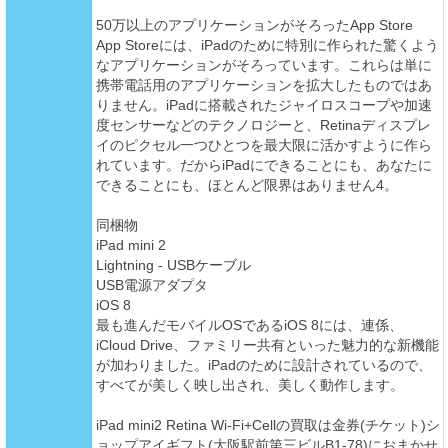
50万以上のアプリケーションがそろったApp Store
App Storeには、iPadのために特別に作られた驚くよう
なアプリケーションがそろっています。これらは単に
携帯電話用のアプリケーションを拡大したものではあ
りません。iPadに搭載されたジャイロスコープや加速
度センサーなどのテクノロジーと、Retinaディスプレ
イのピクセル一つひとつを最大限に活かすように作ら
れています。だからiPadにできることにも、あなたに
できることにも、ほとんど限界はありません4。
同梱物
iPad mini 2
Lightning - USBケーブル
USB電源アダプタ
iOS 8
最も進んだモバイルOSであるiOS 8には、連係、
iCloud Drive、ファミリー共有といった魅力的な新機能
が加わりました。iPadのために設計されているので、
すべてが美しく映し出され、美しく動作します。
iPad mini2 Retina Wi-Fi+Cellの買取は金券(チケット)シ
ョップアイギフト(大阪駅前第三ビルB1-78)におまかせ