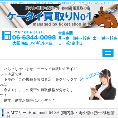
中古携帯・白ロム・スマホ・iPhone・iPad・iPod・タブレットPC高価買取！オンラインで一発査定！もちろん査定無料！！
Toggl
naviga
いらっしゃいませ！ケータイ買取No1アイギ
フト本店です！
下段の「この機種を買取査定」をクリックす
れば
今すぐに、この携帯の買取価格が分かりま
す！
是非、是非お気軽にどうぞ＾＾
SIMフリー iPad mini2 64GB (国内版・海外版) 携帯機種情
報