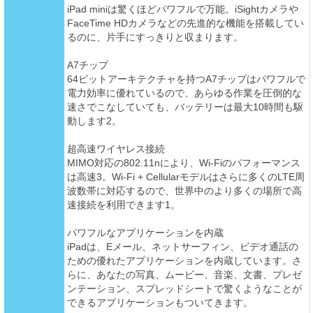
iPad miniは驚くほどパワフルで万能。iSightカメラや
FaceTime HDカメラなどの先進的な機能を搭載してい
るのに、片手にすっきりと収まります。
A7チップ
64ビットアーキテクチャを持つA7チップはパワフルで
電力効率に優れているので、あらゆる作業を圧倒的な
速さでこなしていても、バッテリーは最大10時間も駆
動します2。
超高速ワイヤレス接続
MIMO対応の802.11nにより、Wi-Fiのパフォーマンス
は高速3。Wi-Fi + Cellularモデルはさらに多くのLTE周
波数帯に対応するので、世界中のより多くの場所で高
速接続を利用できます1。
パワフルなアプリケーションを内蔵
iPadは、Eメール、ネットサーフィン、ビデオ通話の
ための優れたアプリケーションを内蔵しています。さ
らに、あなたの写真、ムービー、音楽、文書、プレゼ
ンテーション、スプレッドシートで驚くようなことが
できるアプリケーションもついてきます。