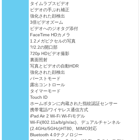
タイムラプスビデオ
ビデオの手ぶれ補正
強化された顔検出
3倍ビデオズーム
ビデオへのジオタグ添付
FaceTime HDカメラ
1.2メガピクセルの写真
?/2.2の開口部
720p HDビデオ撮影
裏面照射
写真とビデオの自動HDR
強化された顔検出
バーストモード
露出コントロール
タイマーモード
Touch ID
ホームボタンに内蔵された指紋認証センサー
携帯電話/ワイヤレス通信方式
iPad Air 2 Wi-Fi Wi-Fiモデル
Wi-Fi(802.11a/b/g/n/ac)、デュアルチャンネル
(2.4GHz/5GHz)HT80、MIMO対応
Bluetooth 4.0テクノロジー