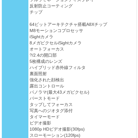
反射防止コーティング
チップ
64ビットアーキテクチャ搭載A8Xチップ
M8モーションコプロセッサ
iSightカメラ
8メガピクセルiSightカメラ
オートフォーカス
?/2.4の開口部
5枚構成のレンズ
ハイブリッド赤外線フィルタ
裏面照射
強化された顔検出
露出コントロール
パノラマ(最大43メガピクセル)
バーストモード
タップしてフォーカス
写真へのジオタグ添付
タイマーモード
ビデオ撮影
1080p HDビデオ撮影(30fps)
スローモーション(120fps)