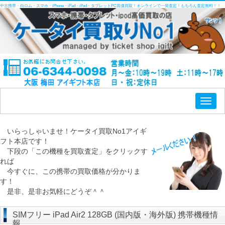
中古携帯・白ロム・スマホ・iPhone・iPad・iPod・タブレットPC高価買取！オンラインで一発査定！もちろん査定無料！！
Toggl
naviga
いらっしゃいませ！ケータイ買取No1アイギ
フト本店です！
下段の「この機種を買取査定」をクリックす
れば
今すぐに、この携帯の買取価格が分かりま
す！
是非、是非お気軽にどうぞ＾＾
SIMフリー iPad Air2 128GB (国内版・海外版) 携帯機種情
報