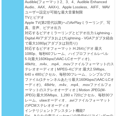
Audible(フォーマット2、3、4、Audible Enhanced
Audio、AAX、AAX+)、Apple Lossless、AIFF、WAV
ユーザー設定が可能な最大音量制限
TVとビデオ
Apple TV(第2世代以降)へのAirPlayミラーリング、写
真、音声、ビデオ出力
対応するビデオミラーリングとビデオ出力:Lightning -
Digital AVアダプタおよびLightning - VGAアダプタ経由
で最大1080p(アダプタは別売り)
対応するビデオフォーマット:H.264ビデオ:最大
1080p、毎秒60フレーム、ハイプロファイルレベル
5.0(最大160KbpsのAAC-LCオーディオ)、
48kHz、.m4v、.mp4、.movファイルフォーマットのス
テレオオーディオ | MPEG-4ビデオ:最大2.5Mbps、
640 x 480ピクセル、毎秒30フレーム、シンプルプロ
ファイル(1チャンネルあたり最大160KbpsのAAC-LCオ
ーディオ)、48kHz、.m4v、.mp4、.movファイルフォ
ーマットのステレオオーディオ | Motion JPEG(M-
JPEG):最大35Mbps、1,280 x 720ピクセル、毎秒30フ
レーム、ulawオーディオ、.aviファイルフォーマット
のPCMステレオオーディオ
インテリジェントアシスタント機能7
Siri - あなたの声でメッセージの送信やリマインダーの