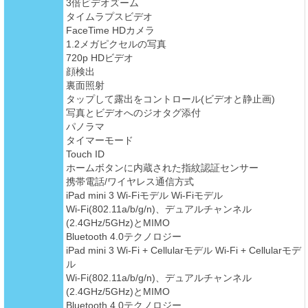
3倍ビデオズーム
タイムラプスビデオ
FaceTime HDカメラ
1.2メガピクセルの写真
720p HDビデオ
顔検出
裏面照射
タップして露出をコントロール(ビデオと静止画)
写真とビデオへのジオタグ添付
パノラマ
タイマーモード
Touch ID
ホームボタンに内蔵された指紋認証センサー
携帯電話/ワイヤレス通信方式
iPad mini 3 Wi-Fiモデル Wi-Fiモデル
Wi-Fi(802.11a/b/g/n)、デュアルチャンネル
(2.4GHz/5GHz)とMIMO
Bluetooth 4.0テクノロジー
iPad mini 3 Wi-Fi + Cellularモデル Wi-Fi + Cellularモデ
ル
Wi-Fi(802.11a/b/g/n)、デュアルチャンネル
(2.4GHz/5GHz)とMIMO
Bluetooth 4.0テクノロジー