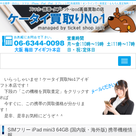
中古携帯・白ロム・スマホ・iPhone・iPad・iPod・タブレットPC高価買取！オンラインで一発査定！もちろん査定無料！！
Toggl
naviga
いらっしゃいませ！ケータイ買取No1アイギ
フト本店です！
下段の「この機種を買取査定」をクリックす
れば
今すぐに、この携帯の買取価格が分かりま
す！
是非、是非お気軽にどうぞ＾＾
SIMフリー iPad mini3 64GB (国内版・海外版) 携帯機種情
報