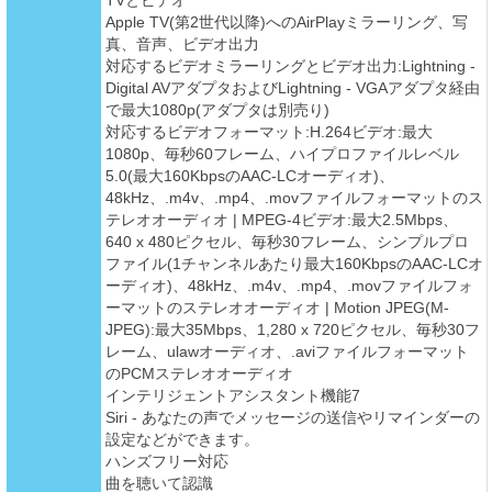
TVとビデオ
Apple TV(第2世代以降)へのAirPlayミラーリング、写
真、音声、ビデオ出力
対応するビデオミラーリングとビデオ出力:Lightning -
Digital AVアダプタおよびLightning - VGAアダプタ経由
で最大1080p(アダプタは別売り)
対応するビデオフォーマット:H.264ビデオ:最大
1080p、毎秒60フレーム、ハイプロファイルレベル
5.0(最大160KbpsのAAC-LCオーディオ)、
48kHz、.m4v、.mp4、.movファイルフォーマットのス
テレオオーディオ | MPEG-4ビデオ:最大2.5Mbps、
640 x 480ピクセル、毎秒30フレーム、シンプルプロ
ファイル(1チャンネルあたり最大160KbpsのAAC-LCオ
ーディオ)、48kHz、.m4v、.mp4、.movファイルフォ
ーマットのステレオオーディオ | Motion JPEG(M-
JPEG):最大35Mbps、1,280 x 720ピクセル、毎秒30フ
レーム、ulawオーディオ、.aviファイルフォーマット
のPCMステレオオーディオ
インテリジェントアシスタント機能7
Siri - あなたの声でメッセージの送信やリマインダーの
設定などができます。
ハンズフリー対応
曲を聴いて認識