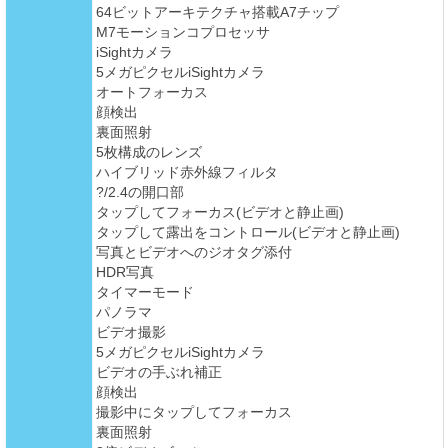
64ビットアーキテクチャ搭載A7チップ
M7モーションコプロセッサ
iSightカメラ
5メガピクセルiSightカメラ
オートフォーカス
顔検出
裏面照射
5枚構成のレンズ
ハイブリッド赤外線フィルタ
?/2.4の開口部
タップしてフォーカス(ビデオと静止画)
タップして露出をコントロール(ビデオと静止画)
写真とビデオへのジオタグ添付
HDR写真
タイマーモード
パノラマ
ビデオ撮影
5メガピクセルiSightカメラ
ビデオの手ぶれ補正
顔検出
撮影中にタップしてフォーカス
裏面照射