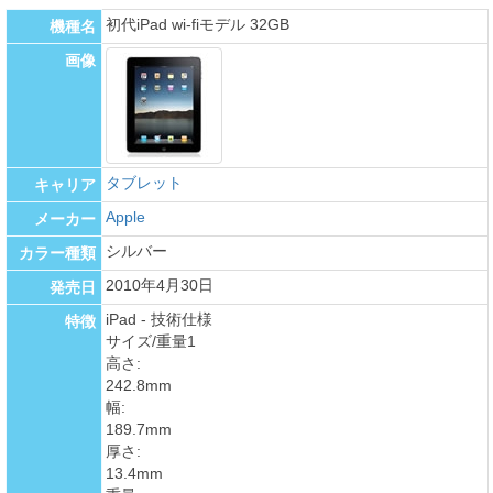
初代iPad wi-fiモデル 32GB
機種名
画像
タブレット
キャリア
Apple
メーカー
シルバー
カラー種類
2010年4月30日
発売日
iPad - 技術仕様
特徴
サイズ/重量1
高さ:
242.8mm
幅:
189.7mm
厚さ:
13.4mm