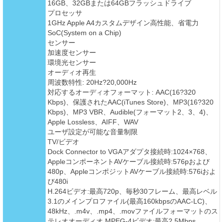
16GB、32GBまたは64GBフラッシュドライブ
プロセッサ
1GHz Apple A4カスタムデザイン高性能、省電力
SoC(System on a Chip)
センサー
加速度センサー
環境光センサー
オーディオ再生
周波数特性: 20Hz?20,000Hz
対応するオーディオフォーマット: AAC(16?320
Kbps)、保護されたAAC(iTunes Store)、MP3(16?320
Kbps)、MP3 VBR、Audible(フォーマット2、3、4)、
Apple Lossless、AIFF、WAV
ユーザ設定が可能な音量制限
TV/ビデオ
Dock Connector to VGAアダプタ接続時:1024×768、
AppleコンポーネントAVケーブル接続時:576pおよび
480p、AppleコンポジットAVケーブル接続時:576iおよ
び480i
H.264ビデオ:最高720p、毎秒30フレーム、最高レベル
3.1のメインプロファイル(最高160kbpsのAAC-LC)、
48kHz、.m4v、.mp4、.movファイルフォーマットのス
テレオオーディオ MPEG-4ビデオ:最高2.5Mbps、