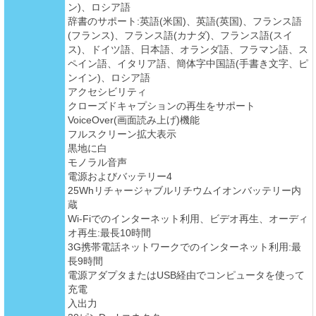
ン)、ロシア語
辞書のサポート:英語(米国)、英語(英国)、フランス語
(フランス)、フランス語(カナダ)、フランス語(スイ
ス)、ドイツ語、日本語、オランダ語、フラマン語、ス
ペイン語、イタリア語、簡体字中国語(手書き文字、ピ
ンイン)、ロシア語
アクセシビリティ
クローズドキャプションの再生をサポート
VoiceOver(画面読み上げ)機能
フルスクリーン拡大表示
黒地に白
モノラル音声
電源およびバッテリー4
25Whリチャージャブルリチウムイオンバッテリー内
蔵
Wi-Fiでのインターネット利用、ビデオ再生、オーディ
オ再生:最長10時間
3G携帯電話ネットワークでのインターネット利用:最
長9時間
電源アダプタまたはUSB経由でコンピュータを使って
充電
入出力