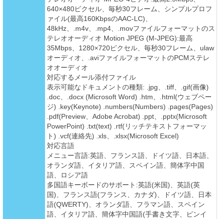
640×480ピクセル、毎秒30フレーム、シンプルプロフ
ァイル(最高160KbpsのAAC-LC)、
48kHz、.m4v、.mp4、.movファイルフォーマットのス
テレオオーディオ Motion JPEG (M-JPEG):最高
35Mbps、1280×720ピクセル、毎秒30フレーム、ulaw
オーディオ、.aviファイルフォーマットのPCMステレ
オオーディオ
対応するメール添付ファイル
表示可能なドキュメントの種類: .jpg、.tiff、.gif(画像)
.doc、.docx (Microsoft Word) .htm、.html(ウェブペー
ジ) .key(Keynote) .numbers(Numbers) .pages(Pages)
.pdf(Preview、Adobe Acrobat) .ppt、.pptx(Microsoft
PowerPoint) .txt(text) .rtf(リッチテキストフォーマッ
ト) .vcf(連絡先) .xls、.xlsx(Microsoft Excel)
対応言語
メニュー言語:英語、フランス語、ドイツ語、日本語、
オランダ語、イタリア語、スペイン語、簡体字中国
語、ロシア語
多国語キーボードのサポート:英語(米国)、英語(英
国)、フランス語(フランス、カナダ)、ドイツ語、日本
語(QWERTY)、オランダ語、フラマン語、スペイン
語、イタリア語、簡体字中国語(手書き文字、ピンイ