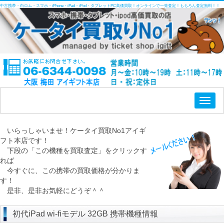
中古携帯・白ロム・スマホ・iPhone・iPad・iPod・タブレットPC高価買取！オンラインで一発査定！もちろん査定無料！！
Toggl
naviga
いらっしゃいませ！ケータイ買取No1アイギ
フト本店です！
下段の「この機種を買取査定」をクリックす
れば
今すぐに、この携帯の買取価格が分かりま
す！
是非、是非お気軽にどうぞ＾＾
初代iPad wi-fiモデル 32GB 携帯機種情報