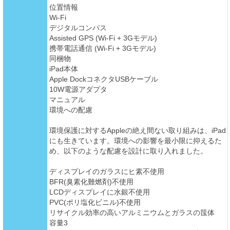
位置情報
Wi-Fi
デジタルコンパス
Assisted GPS (Wi-Fi + 3Gモデル)
携帯電話通信 (Wi-Fi + 3Gモデル)
同梱物
iPad本体
Apple DockコネクタUSBケーブル
10W電源アダプタ
マニュアル
環境への配慮
環境保護に対するAppleの絶え間ない取り組みは、iPad
にも生きています。環境への影響を最小限に抑えるた
め、以下のような配慮を設計に取り入れました。
ディスプレイのガラスにヒ素不使用
BFR(臭素化難燃剤)不使用
LCDディスプレイに水銀不使用
PVC(ポリ塩化ビニル)不使用
リサイクル効率の高いアルミニウムとガラスの筺体
容量3