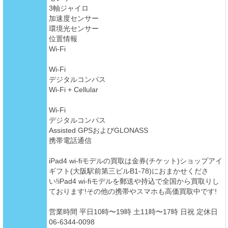
3軸ジャイロ
加速度センサー
環境光センサー
位置情報
Wi-Fi
Wi-Fi
デジタルコンパス
Wi-Fi + Cellular
Wi-Fi
デジタルコンパス
Assisted GPSおよびGLONASS
携帯電話通信
iPad4 wi-fiモデルの買取は金券(チケット)ショップアイ
ギフト(大阪駅前第三ビルB1-78)におまかせくださ
い!iPad4 wi-fiモデルを郵送や持込で全国から買取りし
ております!その他の携帯やスマホも高価買取中です!
営業時間 平日10時〜19時 土11時〜17時 日祝 定休日
06-6344-0098