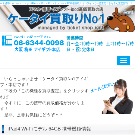
中古携帯・白ロム・スマホ・iPhone・iPad・iPod・タブレットPC高価買取！オンラインで一発査定！もちろん査定無料！！
Toggl
naviga
いらっしゃいませ！ケータイ買取No1アイギ
フト本店です！
下段の「この機種を買取査定」をクリックす
れば
今すぐに、この携帯の買取価格が分かりま
す！
是非、是非お気軽にどうぞ＾＾
iPad4 Wi-Fiモデル 64GB 携帯機種情報