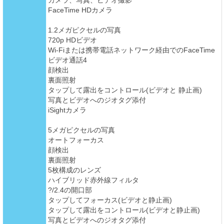
カメラ、写真、ビデオ撮影
FaceTime HDカメラ
1.2メガピクセルの写真
720p HDビデオ
Wi-Fiまたは携帯電話ネットワーク経由でのFaceTime
ビデオ通話4
顔検出
裏面照射
タップして露出をコントロール(ビデオと 静止画)
写真とビデオへのジオタグ添付
iSightカメラ
5メガピクセルの写真
オートフォーカス
顔検出
裏面照射
5枚構成のレンズ
ハイブリッド赤外線フィルタ
?/2.4の開口部
タップしてフォーカス(ビデオと静止画)
タップして露出をコントロール(ビデオと静止画)
写真とビデオへのジオタグ添付