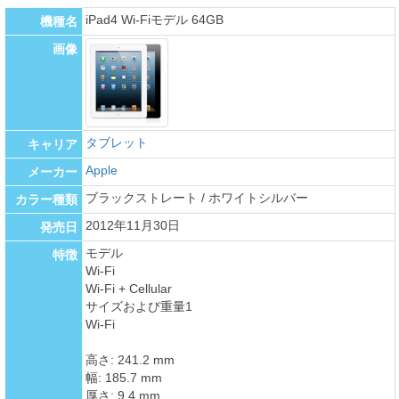
iPad4 Wi-Fiモデル 64GB
機種名
画像
タブレット
キャリア
Apple
メーカー
ブラックストレート / ホワイトシルバー
カラー種類
2012年11月30日
発売日
モデル
特徴
Wi-Fi
Wi-Fi + Cellular
サイズおよび重量1
Wi-Fi
高さ: 241.2 mm
幅: 185.7 mm
厚さ: 9.4 mm