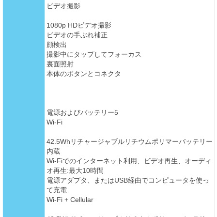
ビデオ撮影
1080p HDビデオ撮影
ビデオの手ぶれ補正
顔検出
撮影中にタップしてフォーカス
裏面照射
本体のボタンとコネクタ
電源およびバッテリー5
Wi-Fi
42.5Whリチャージャブルリチウムポリマーバッテリー
内蔵
Wi-Fiでのインターネット利用、ビデオ再生、オーディ
オ再生:最大10時間
電源アダプタ、またはUSB経由でコンピュータを使っ
て充電
Wi-Fi + Cellular