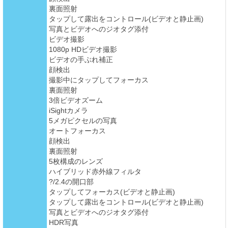
裏面照射
タップして露出をコントロール(ビデオと静止画)
写真とビデオへのジオタグ添付
ビデオ撮影
1080p HDビデオ撮影
ビデオの手ぶれ補正
顔検出
撮影中にタップしてフォーカス
裏面照射
3倍ビデオズーム
iSightカメラ
5メガピクセルの写真
オートフォーカス
顔検出
裏面照射
5枚構成のレンズ
ハイブリッド赤外線フィルタ
?/2.4の開口部
タップしてフォーカス(ビデオと静止画)
タップして露出をコントロール(ビデオと静止画)
写真とビデオへのジオタグ添付
HDR写真