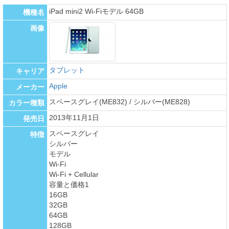
iPad mini2 Wi-Fiモデル 64GB
機種名
画像
タブレット
キャリア
Apple
メーカー
スペースグレイ(ME832) / シルバー(ME828)
カラー種類
2013年11月1日
発売日
スペースグレイ
特徴
シルバー
モデル
Wi-Fi
Wi-Fi + Cellular
容量と価格1
16GB
32GB
64GB
128GB