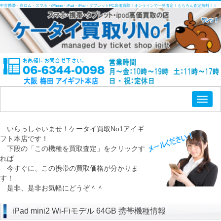
中古携帯・白ロム・スマホ・iPhone・iPad・iPod・タブレットPC高価買取！オンラインで一発査定！もちろん査定無料！！
Toggl
naviga
いらっしゃいませ！ケータイ買取No1アイギ
フト本店です！
下段の「この機種を買取査定」をクリックす
れば
今すぐに、この携帯の買取価格が分かりま
す！
是非、是非お気軽にどうぞ＾＾
iPad mini2 Wi-Fiモデル 64GB 携帯機種情報