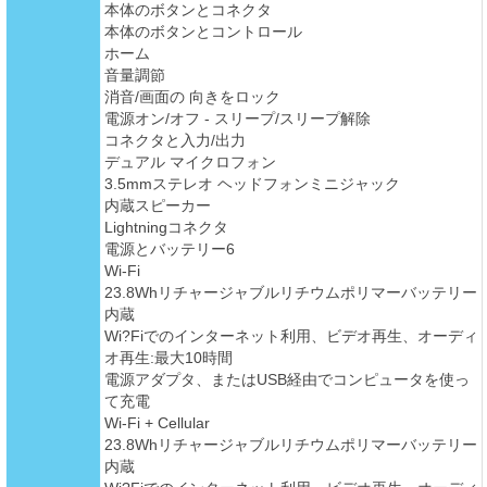
本体のボタンとコネクタ
本体のボタンとコントロール
ホーム
音量調節
消音/画面の 向きをロック
電源オン/オフ - スリープ/スリープ解除
コネクタと入力/出力
デュアル マイクロフォン
3.5mmステレオ ヘッドフォンミニジャック
内蔵スピーカー
Lightningコネクタ
電源とバッテリー6
Wi-Fi
23.8Whリチャージャブルリチウムポリマーバッテリー
内蔵
Wi?Fiでのインターネット利用、ビデオ再生、オーディ
オ再生:最大10時間
電源アダプタ、またはUSB経由でコンピュータを使っ
て充電
Wi-Fi + Cellular
23.8Whリチャージャブルリチウムポリマーバッテリー
内蔵