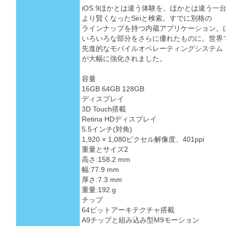
iOS 9ほかとは違う体験を。ほかとは違う一
より賢くなったSiriと検索。すでに別格の
ラインナップを持つ内蔵アプリケーション。
いろいろな部分をさらに優れたものに。世界
先進的なモバイルオペレーティングシステム
が大幅に強化されました。
容量
16GB 64GB 128GB
ディスプレイ
3D Touch搭載
Retina HDディスプレイ
5.5インチ(対角)
1,920 × 1,080ピクセル解像度、401ppi
重量とサイズ2
高さ:158.2 mm
幅:77.9 mm
厚さ:7.3 mm
重量:192 g
チップ
64ビットアーキテクチャ搭載
A9チップと組み込み型M9モーション