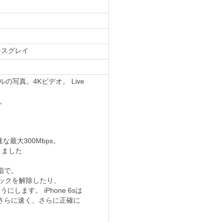
ペースグレイ
クセルの写真。4Kビデオ。 Live
。
速な最大300Mbps。
なりました
指で。
のロックを解除したり、
にします。 iPhone 6sは
、さらに速く、さらに正確に