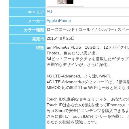
AU
キャリア
Apple iPhone
メーカー
ローズゴールド / ゴールド / シルバー / ス
カラー種類
2015年9月25日
発売日
au iPhone6s PLUS 16GBは、12メガピ
特徴
Photos。色あせない思い出。
64ビットアーキテクチャを搭載したA9チップ
画期的なデザインが、さらに深化。
4G LTE-Advanced。より速いWi-Fi。
4G LTE-Advancedのダウンロードは、2倍高
MIMO対応の802.11ac Wi-Fiも一段と速く
Touch ID先進的なセキュリティを、あなたの
Touch IDはあなたの指紋を使ってiPhone
App Storeで安全にコンテンツを購入できるよう
さらに優れたTouch IDのセンサーを搭載し
あなたの指紋を認識します。