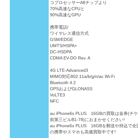
コプロセッサーA8チップより
70%高速なCPUと
90%高速なGPU
携帯電話/
ワイヤレス通信方式
GSM/EDGE
UMTS/HSPA+
DC-HSDPA
CDMA EV-DO Rev. A
4G LTE-Advanced3
MIMO対応802.11a/b/g/n/ac Wi-Fi
Bluetooth 4.2
GPSおよびGLONASS
VoLTE3
NFC
au iPhone6s PLUS 16GBの買取は金
前第三ビルB1-78)におまかせください!
au iPhone6s PLUS 16GBを郵送や持
の携帯やスマホも高価買取中です!