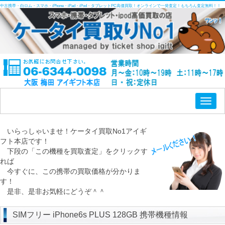
中古携帯・白ロム・スマホ・iPhone・iPad・iPod・タブレットPC高価買取！オンラインで一発査定！もちろん査定無料！！
Toggl
naviga
いらっしゃいませ！ケータイ買取No1アイギ
フト本店です！
下段の「この機種を買取査定」をクリックす
れば
今すぐに、この携帯の買取価格が分かりま
す！
是非、是非お気軽にどうぞ＾＾
SIMフリー iPhone6s PLUS 128GB 携帯機種情報