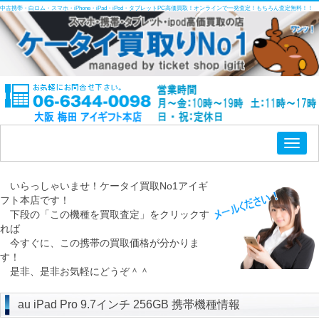
中古携帯・白ロム・スマホ・iPhone・iPad・iPod・タブレットPC高価買取！オンラインで一発査定！もちろん査定無料！！
Toggl
naviga
いらっしゃいませ！ケータイ買取No1アイギ
フト本店です！
下段の「この機種を買取査定」をクリックす
れば
今すぐに、この携帯の買取価格が分かりま
す！
是非、是非お気軽にどうぞ＾＾
au iPad Pro 9.7インチ 256GB 携帯機種情報