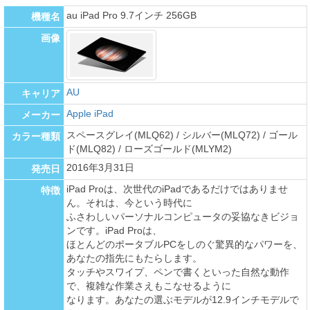
au iPad Pro 9.7インチ 256GB
機種名
画像
AU
キャリア
Apple iPad
メーカー
スペースグレイ(MLQ62) / シルバー(MLQ72) / ゴール
カラー種類
ド(MLQ82) / ローズゴールド(MLYM2)
2016年3月31日
発売日
iPad Proは、次世代のiPadであるだけではありませ
特徴
ん。それは、今という時代に
ふさわしいパーソナルコンピュータの妥協なきビジョ
ンです。iPad Proは、
ほとんどのポータブルPCをしのぐ驚異的なパワーを、
あなたの指先にもたらします。
タッチやスワイプ、ペンで書くといった自然な動作
で、複雑な作業さえもこなせるように
なります。あなたの選ぶモデルが12.9インチモデルで