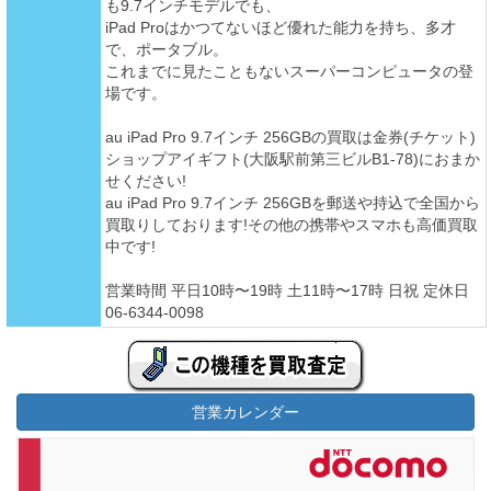
も9.7インチモデルでも、
iPad Proはかつてないほど優れた能力を持ち、多才
で、ポータブル。
これまでに見たこともないスーパーコンピュータの登
場です。
au iPad Pro 9.7インチ 256GBの買取は金券(チケット)
ショップアイギフト(大阪駅前第三ビルB1-78)におまか
せください!
au iPad Pro 9.7インチ 256GBを郵送や持込で全国から
買取りしております!その他の携帯やスマホも高価買取
中です!
営業時間 平日10時〜19時 土11時〜17時 日祝 定休日
06-6344-0098
営業カレンダー