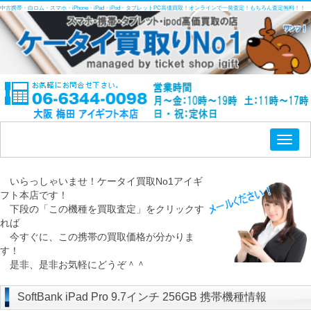
中古携帯・白ロム・スマホ・iPhone・iPad・iPod・タブレットPC高価買取！オンラインで一発査定！もちろん査定無料！！
Toggl
naviga
いらっしゃいませ！ケータイ買取No1アイギ
フト本店です！
下段の「この機種を買取査定」をクリックす
れば
今すぐに、この携帯の買取価格が分かりま
す！
是非、是非お気軽にどうぞ＾＾
SoftBank iPad Pro 9.7インチ 256GB 携帯機種情報