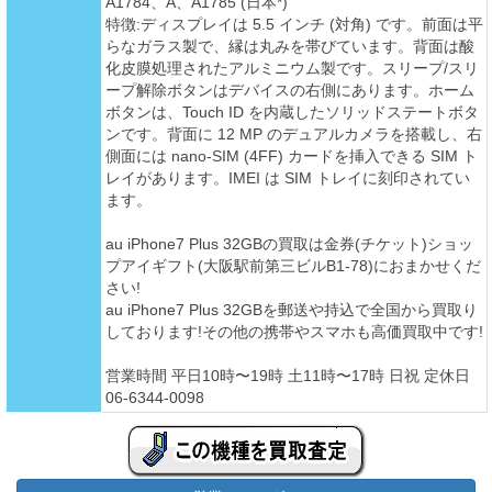
A1784、A、A1785 (日本*)
特徴:ディスプレイは 5.5 インチ (対角) です。前面は平
らなガラス製で、縁は丸みを帯びています。背面は酸
化皮膜処理されたアルミニウム製です。スリープ/スリ
ープ解除ボタンはデバイスの右側にあります。ホーム
ボタンは、Touch ID を内蔵したソリッドステートボタ
ンです。背面に 12 MP のデュアルカメラを搭載し、右
側面には nano-SIM (4FF) カードを挿入できる SIM ト
レイがあります。IMEI は SIM トレイに刻印されてい
ます。
au iPhone7 Plus 32GBの買取は金券(チケット)ショッ
プアイギフト(大阪駅前第三ビルB1-78)におまかせくだ
さい!
au iPhone7 Plus 32GBを郵送や持込で全国から買取り
しております!その他の携帯やスマホも高価買取中です!
営業時間 平日10時〜19時 土11時〜17時 日祝 定休日
06-6344-0098