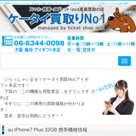
中古携帯・白ロム・スマホ・iPhone・iPad・iPod・タブレットPC高価買取！オンラインで一発査定！もちろん査定無料！！
Toggl
naviga
いらっしゃいませ！ケータイ買取No1アイギ
フト本店です！
下段の「この機種を買取査定」をクリックす
れば
今すぐに、この携帯の買取価格が分かりま
す！
是非、是非お気軽にどうぞ＾＾
au iPhone7 Plus 32GB 携帯機種情報