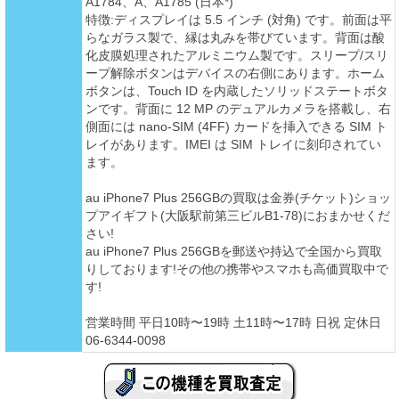
A1784、A、A1785 (日本*)
特徴:ディスプレイは 5.5 インチ (対角) です。前面は平
らなガラス製で、縁は丸みを帯びています。背面は酸
化皮膜処理されたアルミニウム製です。スリープ/スリ
ープ解除ボタンはデバイスの右側にあります。ホーム
ボタンは、Touch ID を内蔵したソリッドステートボタ
ンです。背面に 12 MP のデュアルカメラを搭載し、右
側面には nano-SIM (4FF) カードを挿入できる SIM ト
レイがあります。IMEI は SIM トレイに刻印されてい
ます。
au iPhone7 Plus 256GBの買取は金券(チケット)ショッ
プアイギフト(大阪駅前第三ビルB1-78)におまかせくだ
さい!
au iPhone7 Plus 256GBを郵送や持込で全国から買取
りしております!その他の携帯やスマホも高価買取中で
す!
営業時間 平日10時〜19時 土11時〜17時 日祝 定休日
06-6344-0098