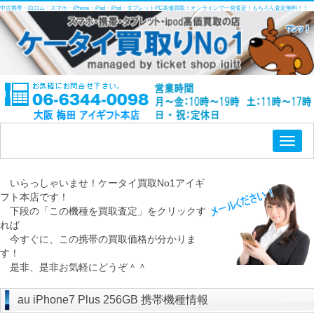
中古携帯・白ロム・スマホ・iPhone・iPad・iPod・タブレットPC高価買取！オンラインで一発査定！もちろん査定無料！！
Toggl
naviga
いらっしゃいませ！ケータイ買取No1アイギ
フト本店です！
下段の「この機種を買取査定」をクリックす
れば
今すぐに、この携帯の買取価格が分かりま
す！
是非、是非お気軽にどうぞ＾＾
au iPhone7 Plus 256GB 携帯機種情報