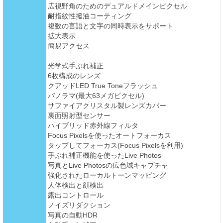
広視野角のためのデュアルドメインピクセル
耐指紋性撥油コーティング
複数の言語と文字の同時表示をサポート
拡大表示
簡易アクセス
光学式手ぶれ補正
6枚構成のレンズ
クアッドLED True Toneフラッシュ
パノラマ(最大63メガピクセル)
サファイアクリスタル製レンズカバー
裏面照射型センサー
ハイブリッド赤外線フィルタ
Focus Pixelsを使ったオートフォーカス
タップしてフォーカス(Focus Pixelsを利用)
手ぶれ補正機能を使ったLive Photos
写真とLive Photosの広色域キャプチャ
強化されたローカルトーンマッピング
人体検出と顔検出
露出コントロール
ノイズリダクション
写真の自動HDR