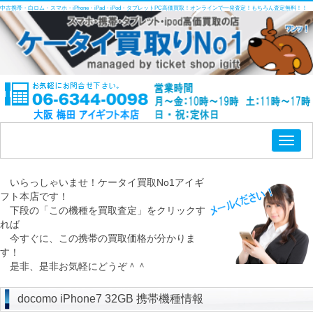
中古携帯・白ロム・スマホ・iPhone・iPad・iPod・タブレットPC高価買取！オンラインで一発査定！もちろん査定無料！！
Toggl
naviga
いらっしゃいませ！ケータイ買取No1アイギ
フト本店です！
下段の「この機種を買取査定」をクリックす
れば
今すぐに、この携帯の買取価格が分かりま
す！
是非、是非お気軽にどうぞ＾＾
docomo iPhone7 32GB 携帯機種情報