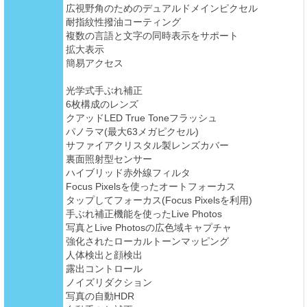
広視野角のためのデュアルドメインピクセル
耐指紋性撥油コーティング
複数の言語と文字の同時表示をサポート
拡大表示
簡易アクセス
光学式手ぶれ補正
6枚構成のレンズ
クアッドLED True Toneフラッシュ
パノラマ(最大63メガピクセル)
サファイアクリスタル製レンズカバー
裏面照射型センサー
ハイブリッド赤外線フィルタ
Focus Pixelsを使ったオートフォーカス
タップしてフォーカス(Focus Pixelsを利用)
手ぶれ補正機能を使ったLive Photos
写真とLive Photosの広色域キャプチャ
強化されたローカルトーンマッピング
人体検出と顔検出
露出コントロール
ノイズリダクション
写真の自動HDR