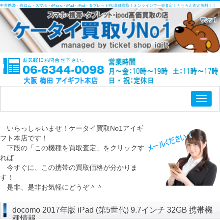
中古携帯・白ロム・スマホ・iPhone・iPad・iPod・タブレットPC高価買取！オンラインで一発査定！もちろん査定無料！！
Toggl
naviga
いらっしゃいませ！ケータイ買取No1アイギ
フト本店です！
下段の「この機種を買取査定」をクリックす
れば
今すぐに、この携帯の買取価格が分かりま
す！
是非、是非お気軽にどうぞ＾＾
docomo 2017年版 iPad (第5世代) 9.7インチ 32GB 携帯機
種情報