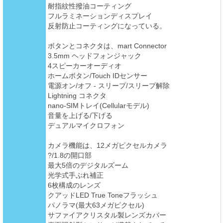
耐指紋性撥油コーティング
フルラミネーションディスプレイ
反射防止コーティングになっている。
ボタンとコネクタは、mart Connector
3.5mm ヘッドフォンジャック
4スピーカーオーディオ
ホームボタン/Touch IDセンサー
電源オン/オフ - スリープ/スリープ解除
Lightning コネクタ
nano-SIMトレイ(Cellularモデル)
音量を上げる/下げる
デュアルマイクロフォン
カメラ機能は、12メガピクセルカメラ
?/1.8の開口部
最大5倍のデジタルズーム
光学式手ぶれ補正
6枚構成のレンズ
クアッドLED True Toneフラッシュ
パノラマ(最大63メガピクセル)
サファイアクリスタル製レンズカバー