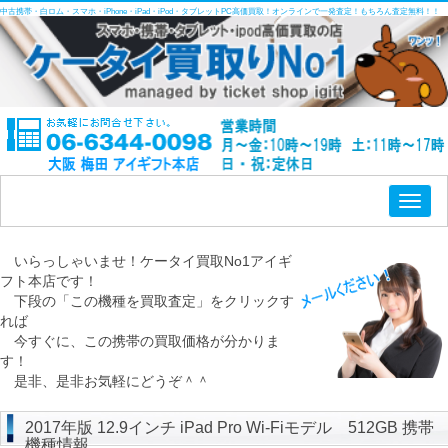
中古携帯・白ロム・スマホ・iPhone・iPad・iPod・タブレットPC高価買取！オンラインで一発査定！もちろん査定無料！！
Toggl
naviga
いらっしゃいませ！ケータイ買取No1アイギ
フト本店です！
下段の「この機種を買取査定」をクリックす
れば
今すぐに、この携帯の買取価格が分かりま
す！
是非、是非お気軽にどうぞ＾＾
2017年版 12.9インチ iPad Pro Wi-Fiモデル 512GB 携帯
機種情報