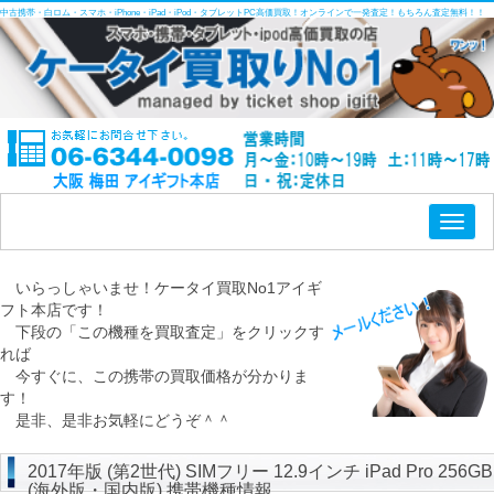
中古携帯・白ロム・スマホ・iPhone・iPad・iPod・タブレットPC高価買取！オンラインで一発査定！もちろん査定無料！！
Toggl
naviga
いらっしゃいませ！ケータイ買取No1アイギ
フト本店です！
下段の「この機種を買取査定」をクリックす
れば
今すぐに、この携帯の買取価格が分かりま
す！
是非、是非お気軽にどうぞ＾＾
2017年版 (第2世代) SIMフリー 12.9インチ iPad Pro 256GB
(海外版・国内版) 携帯機種情報