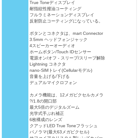
True Toneディスプレイ
耐指紋性撥油コーティング
フルラミネーションディスプレイ
反射防止コーティングになっている。
ボタンとコネクタは、mart Connector
3.5mm ヘッドフォンジャック
4スピーカーオーディオ
ホームボタン/Touch IDセンサー
電源オン/オフ - スリープ/スリープ解除
Lightning コネクタ
nano-SIMトレイ(Cellularモデル)
音量を上げる/下げる
デュアルマイクロフォン
カメラ機能は、12メガピクセルカメラ
?/1.8の開口部
最大5倍のデジタルズーム
光学式手ぶれ補正
6枚構成のレンズ
クアッドLED True Toneフラッシュ
パノラマ(最大63メガピクセル)