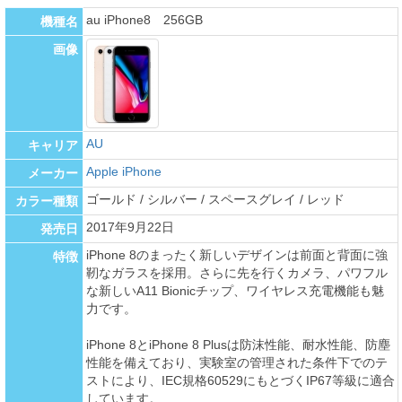
au iPhone8 256GB
機種名
画像
AU
キャリア
Apple iPhone
メーカー
ゴールド / シルバー / スペースグレイ / レッド
カラー種類
2017年9月22日
発売日
iPhone 8のまったく新しいデザインは前面と背面に強
特徴
靭なガラスを採用。さらに先を行くカメラ、パワフル
な新しいA11 Bionicチップ、ワイヤレス充電機能も魅
力です。
iPhone 8とiPhone 8 Plusは防沫性能、耐水性能、防塵
性能を備えており、実験室の管理された条件下でのテ
ストにより、IEC規格60529にもとづくIP67等級に適合
しています。