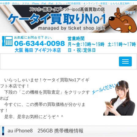
中古携帯・白ロム・スマホ・iPhone・iPad・iPod・タブレットPC高価買取！オンラインで一発査定！もちろん査定無料！！
Toggl
naviga
いらっしゃいませ！ケータイ買取No1アイギ
フト本店です！
下段の「この機種を買取査定」をクリックす
れば
今すぐに、この携帯の買取価格が分かりま
す！
是非、是非お気軽にどうぞ＾＾
au iPhone8 256GB 携帯機種情報