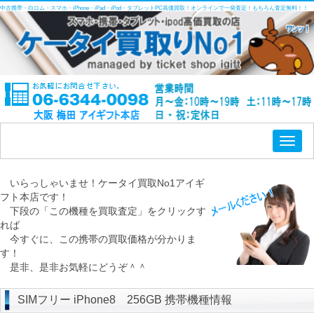
中古携帯・白ロム・スマホ・iPhone・iPad・iPod・タブレットPC高価買取！オンラインで一発査定！もちろん査定無料！！
Toggl
naviga
いらっしゃいませ！ケータイ買取No1アイギ
フト本店です！
下段の「この機種を買取査定」をクリックす
れば
今すぐに、この携帯の買取価格が分かりま
す！
是非、是非お気軽にどうぞ＾＾
SIMフリー iPhone8 256GB 携帯機種情報