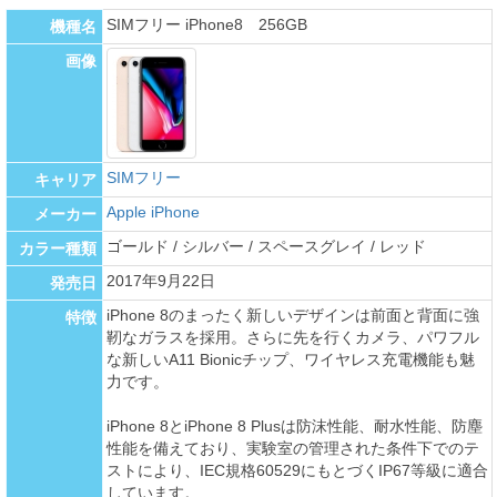
SIMフリー iPhone8 256GB
機種名
画像
SIMフリー
キャリア
Apple iPhone
メーカー
ゴールド / シルバー / スペースグレイ / レッド
カラー種類
2017年9月22日
発売日
iPhone 8のまったく新しいデザインは前面と背面に強
特徴
靭なガラスを採用。さらに先を行くカメラ、パワフル
な新しいA11 Bionicチップ、ワイヤレス充電機能も魅
力です。
iPhone 8とiPhone 8 Plusは防沫性能、耐水性能、防塵
性能を備えており、実験室の管理された条件下でのテ
ストにより、IEC規格60529にもとづくIP67等級に適合
しています。