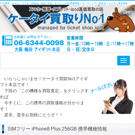
中古携帯・白ロム・スマホ・iPhone・iPad・iPod・タブレットPC高価買取！オンラインで一発査定！もちろん査定無料！！
Toggl
naviga
いらっしゃいませ！ケータイ買取No1アイギ
フト本店です！
下段の「この機種を買取査定」をクリックす
れば
今すぐに、この携帯の買取価格が分かりま
す！
是非、是非お気軽にどうぞ＾＾
SIMフリー iPhone8 Plus 256GB 携帯機種情報