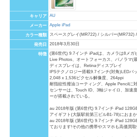
AU
キャリア
Apple iPad
メーカー
スペースグレイ(MR722) / シルバー(MR732) 
カラー種類
2018年3月30日
発売日
(第6世代) 9.7インチ iPadは、カメラは8
特徴
Live Photos、オートフォーカス、パノラマ
ディスプレイは、Retinaディスプレイ
IPSテクノロジー搭載9.7インチ(対角)LEDバッ
2,048 x 1,536ピクセル解像度、264ppi
耐指紋性撥油コーティング、Apple Pencil
センサーは、Touch ID、3軸ジャイロ、加
ーが搭載されている。
au 2018年版 (第6世代) 9.7インチ iPad
アイギフト(大阪駅前第三ビルB1-78)におま
au 2018年版 (第6世代) 9.7インチ iPad
ております!その他の携帯やスマホも高価買取