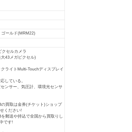
/ ゴールド(MRM22)
メガピクセルカメラ
(最大43メガピクセル)
クライトMulti-Touchディスプレイ
に対応している。
速度センサー、気圧計、環境光センサ
 128GBの買取は金券(チケット)ショップ
かせください!
 128GBを郵送や持込で全国から買取りし
中です!