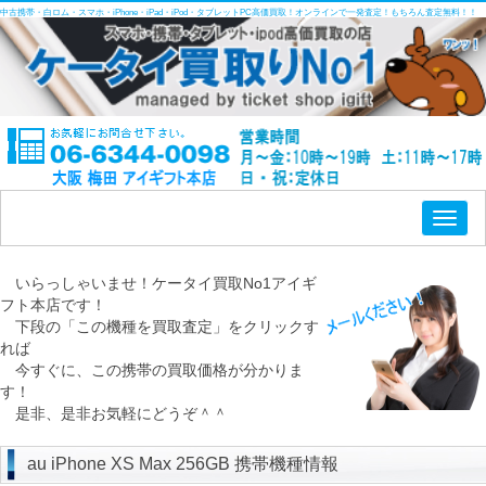
中古携帯・白ロム・スマホ・iPhone・iPad・iPod・タブレットPC高価買取！オンラインで一発査定！もちろん査定無料！！
Toggl
naviga
いらっしゃいませ！ケータイ買取No1アイギ
フト本店です！
下段の「この機種を買取査定」をクリックす
れば
今すぐに、この携帯の買取価格が分かりま
す！
是非、是非お気軽にどうぞ＾＾
au iPhone XS Max 256GB 携帯機種情報