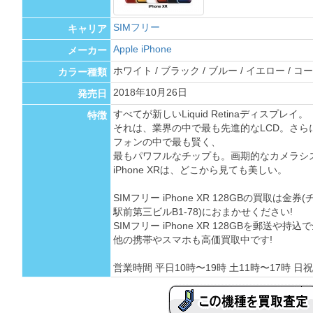
SIMフリー
キャリア
Apple iPhone
メーカー
ホワイト / ブラック / ブルー / イエロー / コーラ
カラー種類
2018年10月26日
発売日
すべてが新しいLiquid Retinaディスプレイ。
特徴
それは、業界の中で最も先進的なLCD。さらに速
フォンの中で最も賢く、
最もパワフルなチップも。画期的なカメラシ
iPhone XRは、どこから見ても美しい。
SIMフリー iPhone XR 128GBの買取は
駅前第三ビルB1-78)におまかせください!
SIMフリー iPhone XR 128GBを郵送
他の携帯やスマホも高価買取中です!
営業時間 平日10時〜19時 土11時〜17時 日祝 定