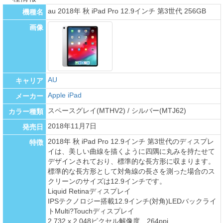
au 2018年 秋 iPad Pro 12.9インチ 第3世代 256GB
機種名
画像
AU
キャリア
Apple iPad
メーカー
スペースグレイ(MTHV2) / シルバー(MTJ62)
カラー種類
2018年11月7日
発売日
2018年 秋 iPad Pro 12.9インチ 第3世代のディスプレ
特徴
イは、美しい曲線を描くように四隅に丸みを持たせて
デザインされており、標準的な長方形に収まります。
標準的な長方形として対角線の長さを測った場合のス
クリーンのサイズは12.9インチです。
Liquid Retinaディスプレイ
IPSテクノロジー搭載12.9インチ(対角)LEDバックライ
トMulti?Touchディスプレイ
2,732 x 2,048ピクセル解像度、264ppi