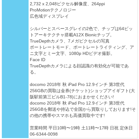
2,732 x 2,048ピクセル解像度、264ppi
ProMotionテクノロジー
広色域ディスプレイ
シルバーとスペースグレイの2色で、チップは64ビッ
トアーキテクチャ搭載A12X Bionicチップ。
TrueDepthカメラ、7メガピクセルの写真
ポートレートモード、ポートレートライティング、ア
ニ文字とミー文字、1080p HDビデオ撮影。
Face ID
TrueDepthカメラによる顔認識の有効化が可能であ
る。
docomo 2018年 秋 iPad Pro 12.9インチ 第3世代
256GBの買取は金券(チケット)ショップアイギフト(大
阪駅前第三ビルB1-78)におまかせください!
docomo 2018年 秋 iPad Pro 12.9インチ 第3世代
256GBを郵送や持込で全国から買取りしております!そ
の他の携帯やスマホも高価買取中です!
営業時間 平日10時〜19時 土11時〜17時 日祝 定休日
06-6344-0098