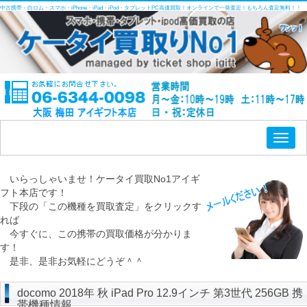
中古携帯・白ロム・スマホ・iPhone・iPad・iPod・タブレットPC高価買取！オンラインで一発査定！もちろん査定無料！！
Toggl
naviga
いらっしゃいませ！ケータイ買取No1アイギ
フト本店です！
下段の「この機種を買取査定」をクリックす
れば
今すぐに、この携帯の買取価格が分かりま
す！
是非、是非お気軽にどうぞ＾＾
docomo 2018年 秋 iPad Pro 12.9インチ 第3世代 256GB 携
帯機種情報