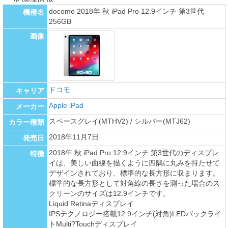
docomo 2018年 秋 iPad Pro 12.9インチ 第3世代
機種名
256GB
画像
ドコモ
キャリア
Apple iPad
メーカー
スペースグレイ(MTHV2) / シルバー(MTJ62)
カラー種類
2018年11月7日
発売日
2018年 秋 iPad Pro 12.9インチ 第3世代のディスプレ
特徴
イは、美しい曲線を描くように四隅に丸みを持たせて
デザインされており、標準的な長方形に収まります。
標準的な長方形として対角線の長さを測った場合のス
クリーンのサイズは12.9インチです。
Liquid Retinaディスプレイ
IPSテクノロジー搭載12.9インチ(対角)LEDバックライ
トMulti?Touchディスプレイ