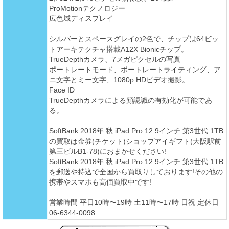
ProMotionテクノロジー
広色域ディスプレイ
シルバーとスペースグレイの2色で、チップは64ビッ
トアーキテクチャ搭載A12X Bionicチップ。
TrueDepthカメラ、7メガピクセルの写真
ポートレートモード、ポートレートライティング、ア
ニ文字とミー文字、1080p HDビデオ撮影。
Face ID
TrueDepthカメラによる顔認識の有効化が可能であ
る。
SoftBank 2018年 秋 iPad Pro 12.9インチ 第3世代 1TB
の買取は金券(チケット)ショップアイギフト(大阪駅前
第三ビルB1-78)におまかせください!
SoftBank 2018年 秋 iPad Pro 12.9インチ 第3世代 1TB
を郵送や持込で全国から買取りしております!その他の
携帯やスマホも高価買取中です!
営業時間 平日10時〜19時 土11時〜17時 日祝 定休日
06-6344-0098