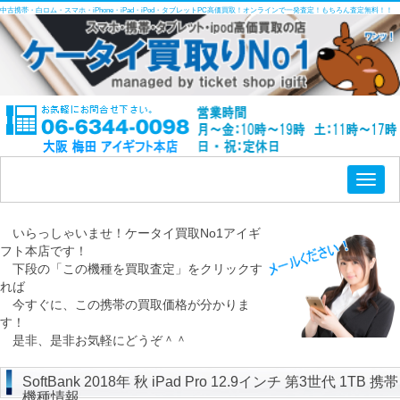
中古携帯・白ロム・スマホ・iPhone・iPad・iPod・タブレットPC高価買取！オンラインで一発査定！もちろん査定無料！！
Toggl
naviga
いらっしゃいませ！ケータイ買取No1アイギ
フト本店です！
下段の「この機種を買取査定」をクリックす
れば
今すぐに、この携帯の買取価格が分かりま
す！
是非、是非お気軽にどうぞ＾＾
SoftBank 2018年 秋 iPad Pro 12.9インチ 第3世代 1TB 携帯
機種情報