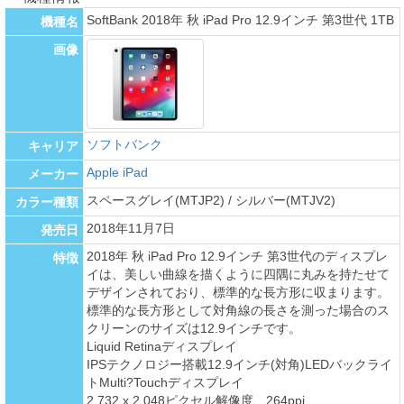
SoftBank 2018年 秋 iPad Pro 12.9インチ 第3世代 1TB
機種名
画像
ソフトバンク
キャリア
Apple iPad
メーカー
スペースグレイ(MTJP2) / シルバー(MTJV2)
カラー種類
2018年11月7日
発売日
2018年 秋 iPad Pro 12.9インチ 第3世代のディスプレ
特徴
イは、美しい曲線を描くように四隅に丸みを持たせて
デザインされており、標準的な長方形に収まります。
標準的な長方形として対角線の長さを測った場合のス
クリーンのサイズは12.9インチです。
Liquid Retinaディスプレイ
IPSテクノロジー搭載12.9インチ(対角)LEDバックライ
トMulti?Touchディスプレイ
2,732 x 2,048ピクセル解像度、264ppi