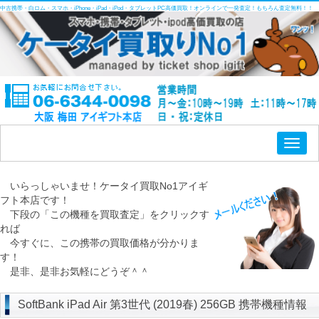
中古携帯・白ロム・スマホ・iPhone・iPad・iPod・タブレットPC高価買取！オンラインで一発査定！もちろん査定無料！！
Toggl
naviga
いらっしゃいませ！ケータイ買取No1アイギ
フト本店です！
下段の「この機種を買取査定」をクリックす
れば
今すぐに、この携帯の買取価格が分かりま
す！
是非、是非お気軽にどうぞ＾＾
SoftBank iPad Air 第3世代 (2019春) 256GB 携帯機種情報