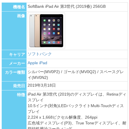
SoftBank iPad Air 第3世代 (2019春) 256GB
機種名
画像
ソフトバンク
キャリア
Apple iPad
メーカー
シルバー(MV0P2) / ゴールド(MV0Q2) / スペースグレ
カラー種類
イ(MV0N2)
2019年3月18日
発売日
iPad Air 第3世代 (2019)のディスプレイは、Retinaディ
特徴
スプレイ
10.5インチ(対角)LEDバックライトMulti-Touchディス
プレイ
2,224 x 1,668ピクセル解像度、264ppi
広色域ディスプレイ(P3)、True Toneディスプレイ、耐
指紋性撥油コーティング