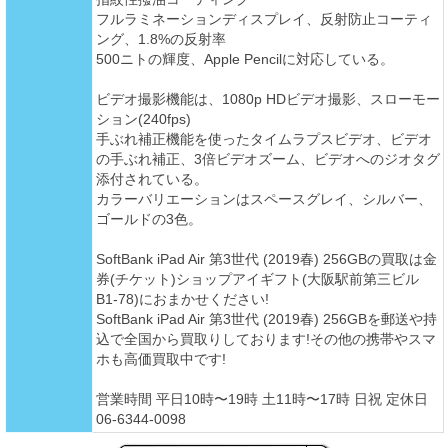
フルラミネーションディスプレイ、反射防止コーティ
ング、1.8%の反射率
500ニトの輝度、Apple Pencilに対応している。
ビデオ撮影機能は、1080p HDビデオ撮影、スローモー
ション(240fps)
手ぶれ補正機能を使ったタイムラプスビデオ、ビデオ
の手ぶれ補正、3倍ビデオズーム、ビデオへのジオタグ
添付されている。
カラーバリエーションはスペースグレイ、シルバー、
ゴールドの3色。
SoftBank iPad Air 第3世代 (2019春) 256GBの買取は金
券(チケット)ショップアイギフト(大阪駅前第三ビル
B1-78)におまかせください!
SoftBank iPad Air 第3世代 (2019春) 256GBを郵送や持
込で全国から買取りしております!その他の携帯やスマ
ホも高価買取中です!
営業時間 平日10時〜19時 土11時〜17時 日祝 定休日
06-6344-0098