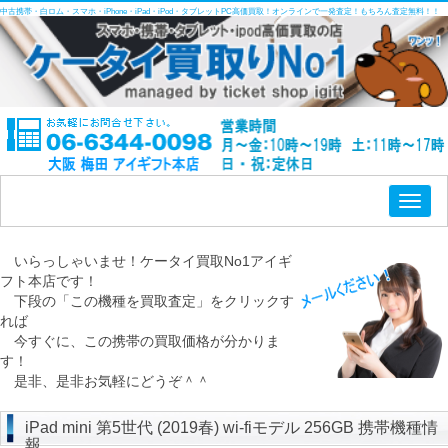
中古携帯・白ロム・スマホ・iPhone・iPad・iPod・タブレットPC高価買取！オンラインで一発査定！もちろん査定無料！！
Toggl
naviga
いらっしゃいませ！ケータイ買取No1アイギ
フト本店です！
下段の「この機種を買取査定」をクリックす
れば
今すぐに、この携帯の買取価格が分かりま
す！
是非、是非お気軽にどうぞ＾＾
iPad mini 第5世代 (2019春) wi-fiモデル 256GB 携帯機種情
報