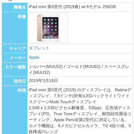
iPad mini 第5世代 (2019春) wi-fiモデル 256GB
機種名
画像
タブレット
キャリア
Apple
メーカー
シルバー(MUU52) / ゴールド(MUU62) / スペースグレ
カラー種類
イ(MUU32)
2019年3月18日
発売日
iPad mini 第5世代 (2019) のディスプレイは、Retinaデ
特徴
ィスプレイ、7.9インチ(対角)LEDバックライトワイド
スクリーンMulti-Touchディスプレイ
2,048 x 1,536ピクセル解像度、326ppi、広色域ディス
プレイ(P3)、True Toneディスプレイ、耐指紋性撥油コ
ーティング、Apple Pencil(第1世代)に対応している。
カメラ機能は、8メガピクセルカメラ、?/2.4絞り値、5
枚構成のレンズ