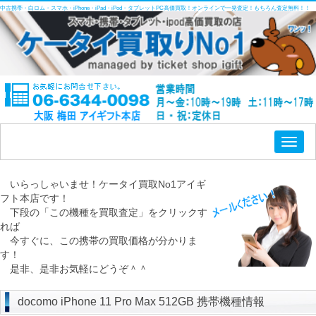
中古携帯・白ロム・スマホ・iPhone・iPad・iPod・タブレットPC高価買取！オンラインで一発査定！もちろん査定無料！！
Toggl
naviga
いらっしゃいませ！ケータイ買取No1アイギ
フト本店です！
下段の「この機種を買取査定」をクリックす
れば
今すぐに、この携帯の買取価格が分かりま
す！
是非、是非お気軽にどうぞ＾＾
docomo iPhone 11 Pro Max 512GB 携帯機種情報