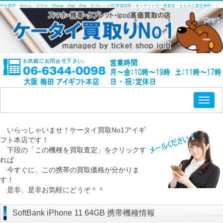
中古携帯・白ロム・スマホ・iPhone・iPad・iPod・タブレットPC高価買取！オンラインで一発査定！もちろん査定無料！！
Toggl
naviga
いらっしゃいませ！ケータイ買取No1アイギ
フト本店です！
下段の「この機種を買取査定」をクリックす
れば
今すぐに、この携帯の買取価格が分かりま
す！
是非、是非お気軽にどうぞ＾＾
SoftBank iPhone 11 64GB 携帯機種情報