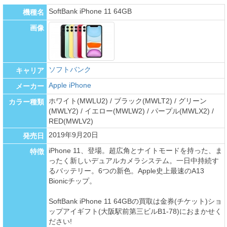
SoftBank iPhone 11 64GB
機種名
画像
ソフトバンク
キャリア
Apple iPhone
メーカー
ホワイト(MWLU2) / ブラック(MWLT2) / グリーン
カラー種類
(MWLY2) / イエロー(MWLW2) / パープル(MWLX2) /
RED(MWLV2)
2019年9月20日
発売日
iPhone 11、登場。超広角とナイトモードを持った、ま
特徴
ったく新しいデュアルカメラシステム。一日中持続す
るバッテリー。6つの新色。Apple史上最速のA13
Bionicチップ。
SoftBank iPhone 11 64GBの買取は金券(チケット)ショ
ップアイギフト(大阪駅前第三ビルB1-78)におまかせく
ださい!