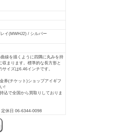
イ(MWHJ2) / シルバー
、美しい曲線を描くように四隅に丸みを持
に収まります。標準的な長方形と
サイズは6.46インチです。
GBの買取は金券(チケット)ショップアイギフ
い!
6GBを郵送や持込で全国から買取りしておりま
休日 06-6344-0098