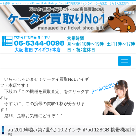
中古携帯・白ロム・スマホ・iPhone・iPad・iPod・タブレットPC高価買取！オンラインで一発査定！もちろん査定無料！！
Toggl
naviga
いらっしゃいませ！ケータイ買取No1アイギ
フト本店です！
下段の「この機種を買取査定」をクリックす
れば
今すぐに、この携帯の買取価格が分かりま
す！
是非、是非お気軽にどうぞ＾＾
au 2019年版 (第7世代) 10.2インチ iPad 128GB 携帯機種情
報