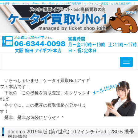
中古携帯・白ロム・スマホ・iPhone・iPad・iPod・タブレットPC高価買取！オンラインで一発査定！もちろん査定無料！！
Toggl
naviga
いらっしゃいませ！ケータイ買取No1アイギ
フト本店です！
下段の「この機種を買取査定」をクリックす
れば
今すぐに、この携帯の買取価格が分かりま
す！
是非、是非お気軽にどうぞ＾＾
docomo 2019年版 (第7世代) 10.2インチ iPad 128GB 携帯
機種情報