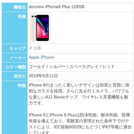
docomo iPhone8 Plus 128GB
機種名
画像
ドコモ
キャリア
Apple iPhone
メーカー
ゴールド / シルバー / スペースグレイ / レッド
カラー種類
2019年9月11日
発売日
iPhone 8のまったく新しいデザインは前面と背面に強
特徴
靭なガラスを採用。さらに先を行くカメラ、パワフル
な新しいA11 Bionicチップ、ワイヤレス充電機能も魅
力です。
iPhone 8とiPhone 8 Plusは防沫性能、耐水性能、防塵
性能を備えており、実験室の管理された条件下でのテ
ストにより、IEC規格60529にもとづくIP67等級に適合
しています。