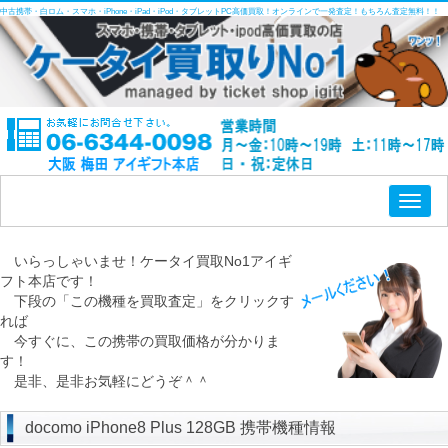
中古携帯・白ロム・スマホ・iPhone・iPad・iPod・タブレットPC高価買取！オンラインで一発査定！もちろん査定無料！！
Toggl
naviga
いらっしゃいませ！ケータイ買取No1アイギ
フト本店です！
下段の「この機種を買取査定」をクリックす
れば
今すぐに、この携帯の買取価格が分かりま
す！
是非、是非お気軽にどうぞ＾＾
docomo iPhone8 Plus 128GB 携帯機種情報