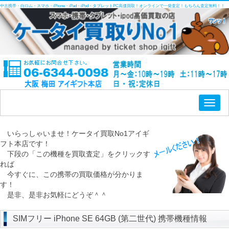
中古携帯・白ロム・スマホ・iPhone・iPad・iPod・タブレットPC高価買取！オンラインで一発査定！もちろん査定無料！！
Toggl
naviga
いらっしゃいませ！ケータイ買取No1アイギ
フト本店です！
下段の「この機種を買取査定」をクリックす
れば
今すぐに、この携帯の買取価格が分かりま
す！
是非、是非お気軽にどうぞ＾＾
SIMフリー iPhone SE 64GB (第二世代) 携帯機種情報