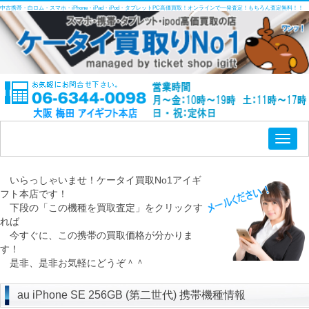
中古携帯・白ロム・スマホ・iPhone・iPad・iPod・タブレットPC高価買取！オンラインで一発査定！もちろん査定無料！！
Toggl
naviga
いらっしゃいませ！ケータイ買取No1アイギ
フト本店です！
下段の「この機種を買取査定」をクリックす
れば
今すぐに、この携帯の買取価格が分かりま
す！
是非、是非お気軽にどうぞ＾＾
au iPhone SE 256GB (第二世代) 携帯機種情報