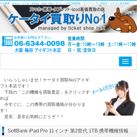
中古携帯・白ロム・スマホ・iPhone・iPad・iPod・タブレットPC高価買取！オンラインで一発査定！もちろん査定無料！！
Toggl
naviga
いらっしゃいませ！ケータイ買取No1アイギ
フト本店です！
下段の「この機種を買取査定」をクリックす
れば
今すぐに、この携帯の買取価格が分かりま
す！
是非、是非お気軽にどうぞ＾＾
SoftBank iPad Pro 11インチ 第2世代 1TB 携帯機種情報