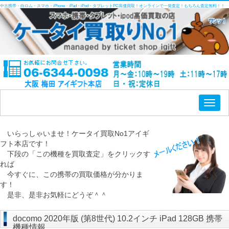
中古携帯・白ロム・スマホ・iPhone・iPad・iPod・タブレットPC高価買取！オンラインで一発査定！もちろん査定無料！！
Toggl
naviga
いらっしゃいませ！ケータイ買取No1アイギ
フト本店です！
下段の「この機種を買取査定」をクリックす
れば
今すぐに、この携帯の買取価格が分かりま
す！
是非、是非お気軽にどうぞ＾＾
docomo 2020年版 (第8世代) 10.2インチ iPad 128GB 携帯
機種情報