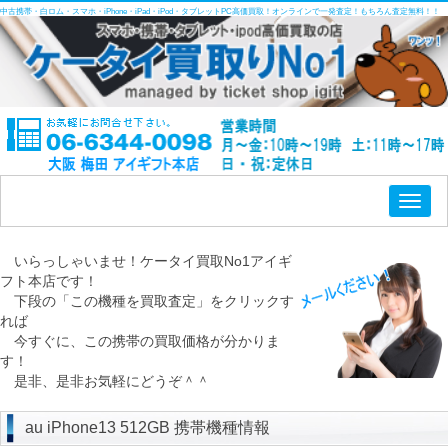
中古携帯・白ロム・スマホ・iPhone・iPad・iPod・タブレットPC高価買取！オンラインで一発査定！もちろん査定無料！！
Toggl
naviga
いらっしゃいませ！ケータイ買取No1アイギ
フト本店です！
下段の「この機種を買取査定」をクリックす
れば
今すぐに、この携帯の買取価格が分かりま
す！
是非、是非お気軽にどうぞ＾＾
au iPhone13 512GB 携帯機種情報