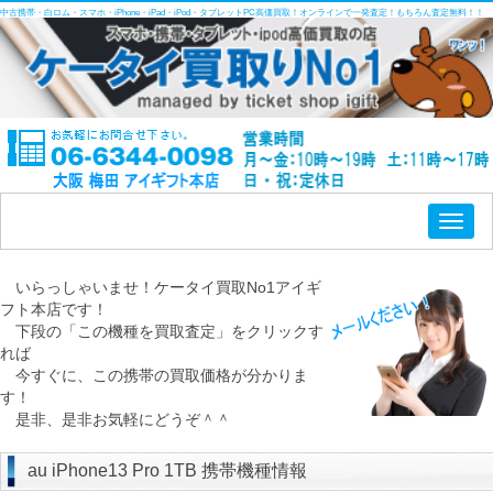
中古携帯・白ロム・スマホ・iPhone・iPad・iPod・タブレットPC高価買取！オンラインで一発査定！もちろん査定無料！！
Toggl
naviga
いらっしゃいませ！ケータイ買取No1アイギ
フト本店です！
下段の「この機種を買取査定」をクリックす
れば
今すぐに、この携帯の買取価格が分かりま
す！
是非、是非お気軽にどうぞ＾＾
au iPhone13 Pro 1TB 携帯機種情報