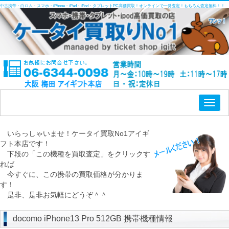
中古携帯・白ロム・スマホ・iPhone・iPad・iPod・タブレットPC高価買取！オンラインで一発査定！もちろん査定無料！！
Toggl
naviga
いらっしゃいませ！ケータイ買取No1アイギ
フト本店です！
下段の「この機種を買取査定」をクリックす
れば
今すぐに、この携帯の買取価格が分かりま
す！
是非、是非お気軽にどうぞ＾＾
docomo iPhone13 Pro 512GB 携帯機種情報