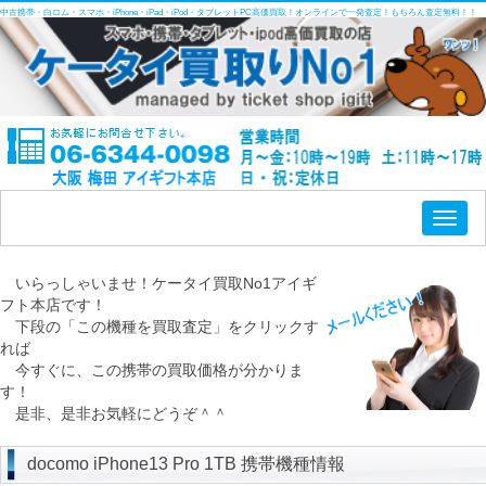
中古携帯・白ロム・スマホ・iPhone・iPad・iPod・タブレットPC高価買取！オンラインで一発査定！もちろん査定無料！！
Toggl
naviga
いらっしゃいませ！ケータイ買取No1アイギ
フト本店です！
下段の「この機種を買取査定」をクリックす
れば
今すぐに、この携帯の買取価格が分かりま
す！
是非、是非お気軽にどうぞ＾＾
docomo iPhone13 Pro 1TB 携帯機種情報