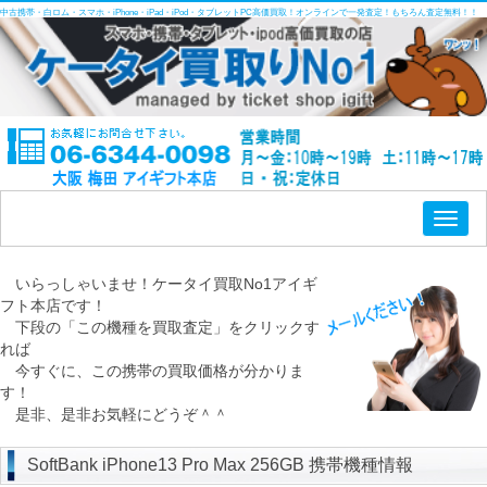
中古携帯・白ロム・スマホ・iPhone・iPad・iPod・タブレットPC高価買取！オンラインで一発査定！もちろん査定無料！！
Toggl
naviga
いらっしゃいませ！ケータイ買取No1アイギ
フト本店です！
下段の「この機種を買取査定」をクリックす
れば
今すぐに、この携帯の買取価格が分かりま
す！
是非、是非お気軽にどうぞ＾＾
SoftBank iPhone13 Pro Max 256GB 携帯機種情報