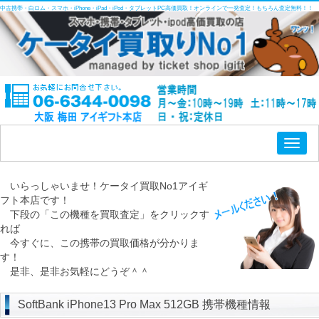
中古携帯・白ロム・スマホ・iPhone・iPad・iPod・タブレットPC高価買取！オンラインで一発査定！もちろん査定無料！！
Toggl
naviga
いらっしゃいませ！ケータイ買取No1アイギ
フト本店です！
下段の「この機種を買取査定」をクリックす
れば
今すぐに、この携帯の買取価格が分かりま
す！
是非、是非お気軽にどうぞ＾＾
SoftBank iPhone13 Pro Max 512GB 携帯機種情報