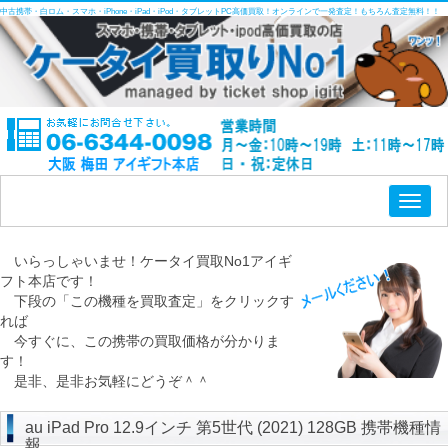
中古携帯・白ロム・スマホ・iPhone・iPad・iPod・タブレットPC高価買取！オンラインで一発査定！もちろん査定無料！！
Toggl
naviga
いらっしゃいませ！ケータイ買取No1アイギ
フト本店です！
下段の「この機種を買取査定」をクリックす
れば
今すぐに、この携帯の買取価格が分かりま
す！
是非、是非お気軽にどうぞ＾＾
au iPad Pro 12.9インチ 第5世代 (2021) 128GB 携帯機種情
報