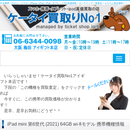
中古携帯・白ロム・スマホ・iPhone・iPad・iPod・タブレットPC高価買取！オンラインで一発査定！もちろん査定無料！！
Toggl
naviga
いらっしゃいませ！ケータイ買取No1アイギ
フト本店です！
下段の「この機種を買取査定」をクリックす
れば
今すぐに、この携帯の買取価格が分かりま
す！
是非、是非お気軽にどうぞ＾＾
iPad mini 第6世代 (2021) 64GB wi-fiモデル 携帯機種情報