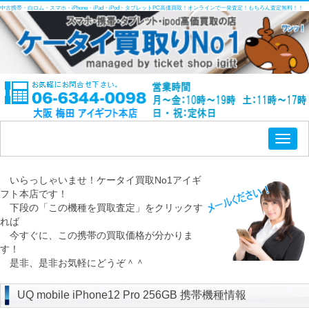
中古携帯・白ロム・スマホ・iPhone・iPad・iPod・タブレットPC高価買取！オンラインで一発査定！もちろん査定無料！！
Toggl
naviga
いらっしゃいませ！ケータイ買取No1アイギ
フト本店です！
下段の「この機種を買取査定」をクリックす
れば
今すぐに、この携帯の買取価格が分かりま
す！
是非、是非お気軽にどうぞ＾＾
UQ mobile iPhone12 Pro 256GB 携帯機種情報